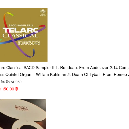
arc Classical SACD Sampler II 1. Rondeau: From Abdelazer 2:14 Com
ss Quintet Organ – William Kuhlman 2. Death Of Tybalt: From Romeo 
สสินค้า AH950
คา
50.00 ฿