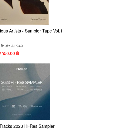
ious Artists - Sampler Tape Vol.1
สสินค้า AH949
คา
50.00 ฿
Tracks 2023 Hi-Res Sampler