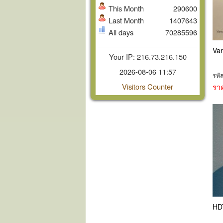
This Month
290600
Last Month
1407643
All days
70285596
Var
Your IP: 216.73.216.150
2026-08-06 11:57
รหั
Visitors Counter
รา
HD