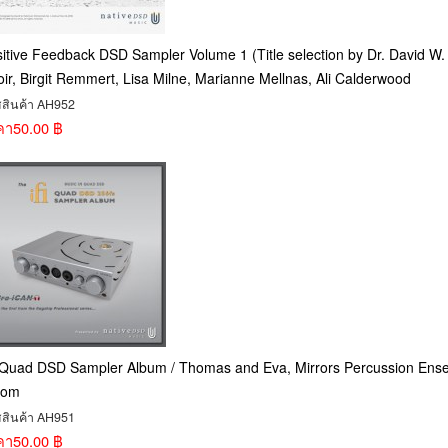
itive Feedback DSD Sampler Volume 1 (Title selection by Dr. David W
ir, Birgit Remmert, Lisa Milne, Marianne Mellnas, Ali Calderwood
สสินค้า AH952
คา
50.00 ฿
 Quad DSD Sampler Album / Thomas and Eva, Mirrors Percussion Ense
lom
สสินค้า AH951
คา
50.00 ฿