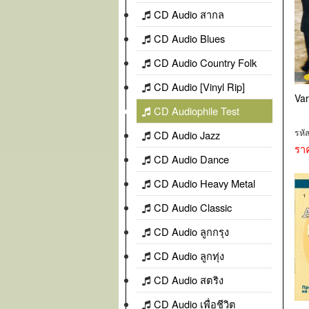
CD Audio สากล
CD Audio Blues
CD Audio Country Folk
CD Audio [Vinyl Rip]
Var
CD Audiophile Test
รหั
CD Audio Jazz
รา
CD Audio Dance
CD Audio Heavy Metal
CD Audio Classic
CD Audio ลูกกรุง
CD Audio ลูกทุ่ง
CD Audio สตริง
CD Audio เพื่อชีวิต